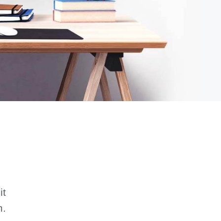
it
m.