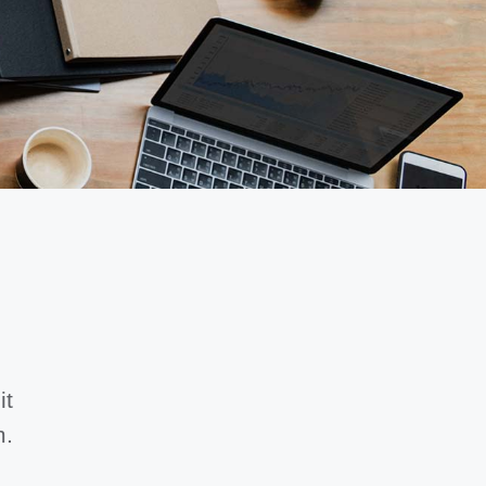
it
m.