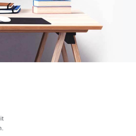
it
m.