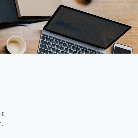
it
m.